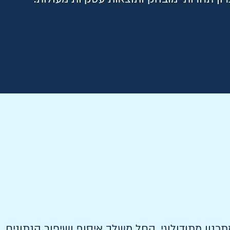
 לקצה: מתכנון מתודולוגי, החל משלב איסוף ושיפור הנתונים,